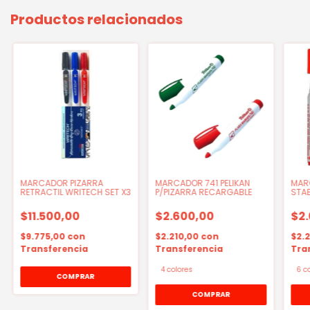
Productos relacionados
MARCADOR PIZARRA
MARCADOR 741 PELIKAN
MAR
RETRACTIL WRITECH SET X3
P/PIZARRA RECARGABLE
STAB
$11.500,00
$2.600,00
$2
$9.775,00
con
$2.210,00
con
$2.
Transferencia
Transferencia
Tra
4 colores
6 c
COMPRAR