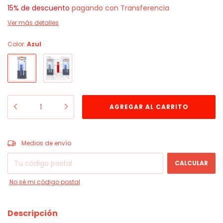
15% de descuento
pagando con Transferencia
Ver más detalles
Color:
Azul
CAMBIAR CP
Entregas para el CP:
Medios de envío
CALCULAR
No sé mi código postal
Descripción