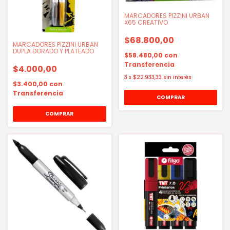
MARCADORES PIZZINI URBAN
X65 CREATIVO
$68.800,00
MARCADORES PIZZINI URBAN
DUPLA DORADO Y PLATEADO
$58.480,00
con
Transferencia
$4.000,00
3
x
$22.933,33
sin interés
$3.400,00
con
Transferencia