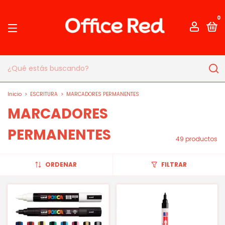
0
Inicio
>
ESCRITURA
>
MARCADORES PERMANENTES
MARCADORES
PERMANENTES
49 productos
ORDENAR
FILTRAR