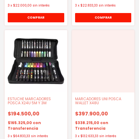
3
x
$22.000,00
sin interés
3
x
$22.833,33
sin interés
ESTUCHE MARCADORES
MARCADORES UNI POSCA
POSCA X24U 5M Y 3M
WALLET X48U
$194.500,00
$397.900,00
$165.325,00
con
$338.215,00
con
Transferencia
Transferencia
3
x
$64.833,33
sin interés
3
x
$132.633,33
sin interés