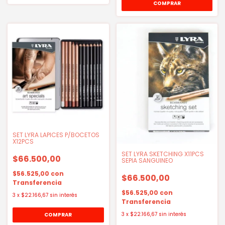
SET LYRA LAPICES P/BOCETOS
X12PCS
SET LYRA SKETCHING X11PCS
$66.500,00
SEPIA SANGUINEO
$56.525,00
con
$66.500,00
Transferencia
$56.525,00
con
3
x
$22.166,67
sin interés
Transferencia
3
x
$22.166,67
sin interés