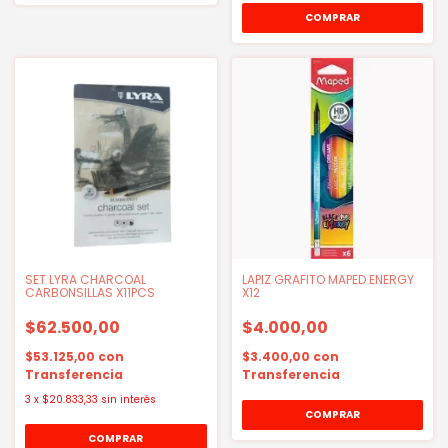
SET LYRA CHARCOAL
LAPIZ GRAFITO MAPED ENERGY
CARBONSILLAS X11PCS
X12
$62.500,00
$4.000,00
$53.125,00
con
$3.400,00
con
Transferencia
Transferencia
3
x
$20.833,33
sin interés