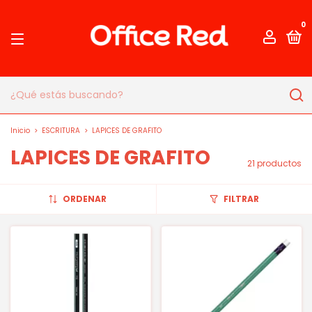
0
Inicio
>
ESCRITURA
>
LAPICES DE GRAFITO
LAPICES DE GRAFITO
21 productos
ORDENAR
FILTRAR