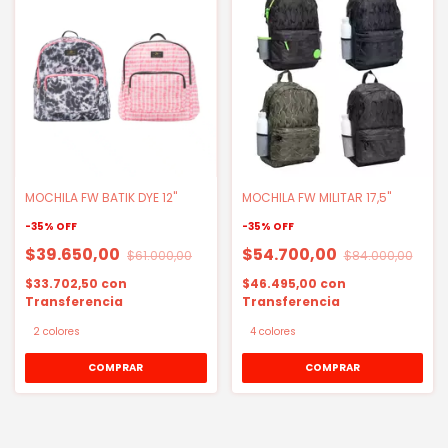
MOCHILA FW BATIK DYE 12"
MOCHILA FW MILITAR 17,5"
-
35
%
OFF
-
35
%
OFF
$39.650,00
$54.700,00
$61.000,00
$84.000,00
$33.702,50
con
$46.495,00
con
Transferencia
Transferencia
2 colores
4 colores
COMPRAR
COMPRAR