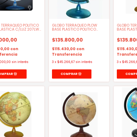
 TERRAQUEO POLITICO
GLOBO TERRAQUEO PLOW
GLOBO TE
LASTICA C/LUZ 207LW
BASE PLASTICO POLITICO
BASE PLAS
30CM
30CM
000,00
$135.800,00
$135.80
00,00
con
$115.430,00
con
$115.430,
ferencia
Transferencia
Transfer
000,00
sin interés
3
x
$45.266,67
sin interés
3
x
$45.266,