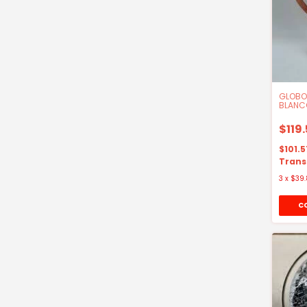
GLOBO
BLANC
$119
$101.
Trans
3
x
$39.