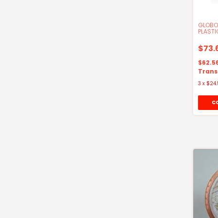
GLOBO
PLASTI
207AW
$73.
$62.5
Trans
3
x
$24.