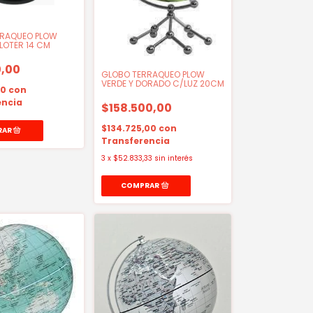
RRAQUEO PLOW
LOTER 14 CM
,00
GLOBO TERRAQUEO PLOW
VERDE Y DORADO C/LUZ 20CM
00
con
encia
$158.500,00
$134.725,00
con
Transferencia
3
x
$52.833,33
sin interés