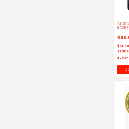
GLOBO
BASE P
20CM
$96.
$81.6
Trans
3
x
$32.