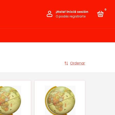
0
¡Hola!
Iniciá sesión
O podés registrarte
Ordenar