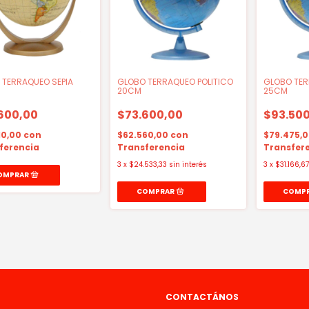
 TERRAQUEO SEPIA
GLOBO TERRAQUEO POLITICO
GLOBO TER
20CM
25CM
600,00
$73.600,00
$93.500
10,00
con
$62.560,00
con
$79.475,
ferencia
Transferencia
Transfer
3
x
$24.533,33
sin interés
3
x
$31.166,67
CONTACTÁNOS