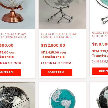
GLOBO TE
 TERRAQUEO PLOW
GLOBO TERRAQUEO PLOW
CELESTE Y 
O Y DORADO 20CM
CRISTAL Y PLATA BASE
20CM
CROMADA 20CM
$158.50
.500,00
$132.500,00
$134.725
575,00
con
$112.625,00
con
Transfer
ferencia
Transferencia
3
x
$52.833,
833,33
sin interés
3
x
$44.166,67
sin interés