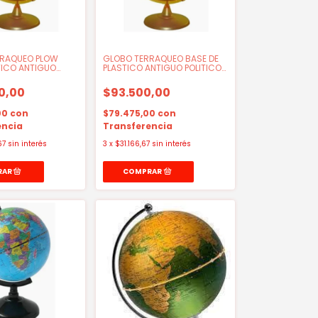
RRAQUEO PLOW
GLOBO TERRAQUEO BASE DE
TICO ANTIGUO
PLASTICO ANTIGUO POLITICO
25CM
0,00
$93.500,00
00
con
$79.475,00
con
encia
Transferencia
67
sin interés
3
x
$31.166,67
sin interés