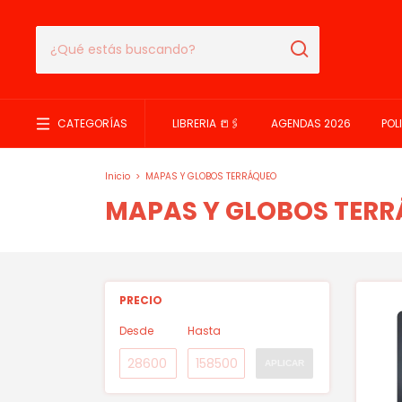
CATEGORÍAS
LIBRERIA 📒🖇️
AGENDAS 2026
POL
Inicio
>
MAPAS Y GLOBOS TERRÁQUEO
MAPAS Y GLOBOS TER
PRECIO
Desde
Hasta
APLICAR