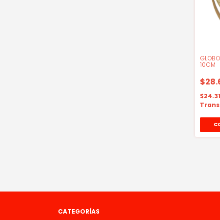
GLOBO
10CM
$28.
$24.3
Trans
CATEGORÍAS