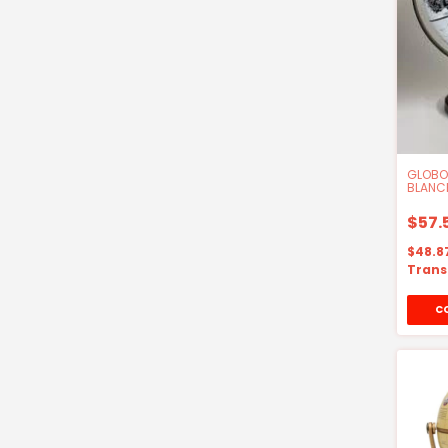
GLOBO
BLANC
$57.
$48.8
Trans