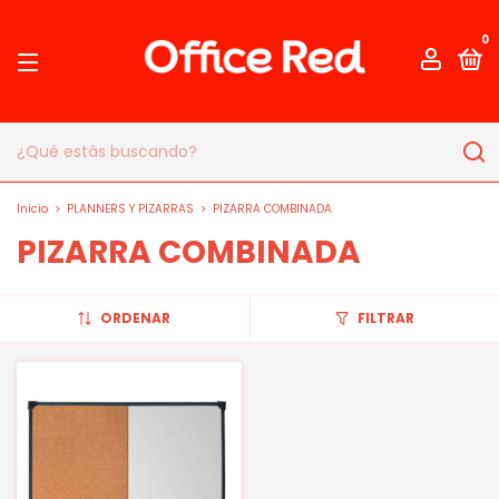
0
Inicio
>
PLANNERS Y PIZARRAS
>
PIZARRA COMBINADA
PIZARRA COMBINADA
ORDENAR
FILTRAR