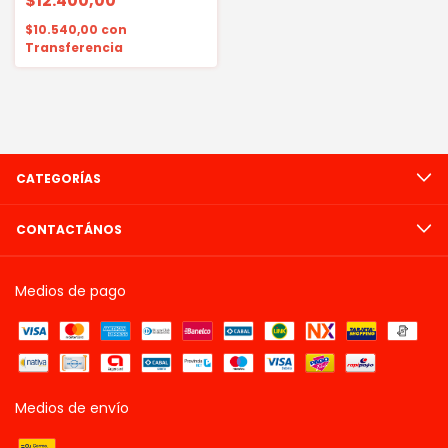
$12.400,00
$10.540,00
con
Transferencia
CATEGORÍAS
CONTACTÁNOS
Medios de pago
Medios de envío