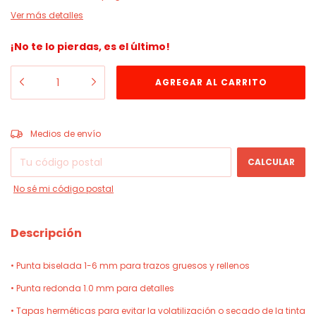
Ver más detalles
¡No te lo pierdas, es el último!
CAMBIAR CP
Entregas para el CP:
Medios de envío
CALCULAR
No sé mi código postal
Descripción
• Punta biselada 1-6 mm para trazos gruesos y rellenos
• Punta redonda 1.0 mm para detalles
• Tapas herméticas para evitar la volatilización o secado de la tinta