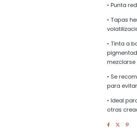
• Punta re
• Tapas he
volatilizac
• Tinta a 
pigmentad
mezclarse 
• Se recom
para evita
• Ideal par
otras crea