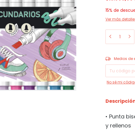
15% de descu
Ver más detalle
Entregas para el
Medios de 
No sé mi códig
Descripció
• Punta bi
y rellenos