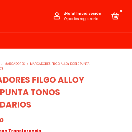
0
¡Hola!
Iniciá sesión
O podés registrarte
>
MARCADORES
>
MARCADORES FILGO ALLOY DOBLE PUNTA
OS
DORES FILGO ALLOY
 PUNTA TONOS
DARIOS
00
con
Transferencia