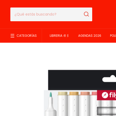
CATEGORÍAS
LIBRERIA 📒🖇️
AGENDAS 2026
POL