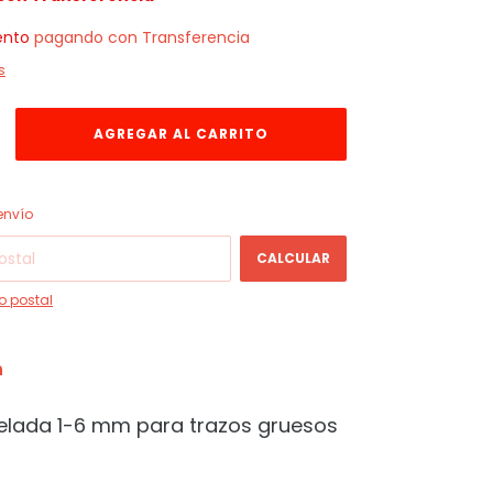
ento
pagando con Transferencia
s
CAMBIAR CP
 CP:
envío
CALCULAR
o postal
n
selada 1-6 mm para trazos gruesos