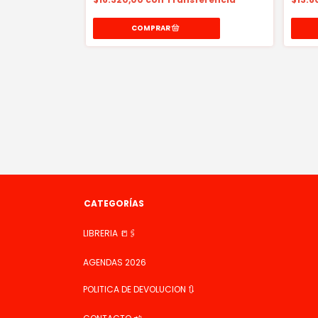
CATEGORÍAS
LIBRERIA 📒🖇️
AGENDAS 2026
POLITICA DE DEVOLUCION 🔃