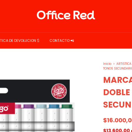
ITICA DE DEVOLUCION 🔃
CONTACTO 📲
Inicio
>
ARTISTICA
TONOS SECUNDARI
MARCA
DOBLE
SECUN
$16.000,
$13.600,00