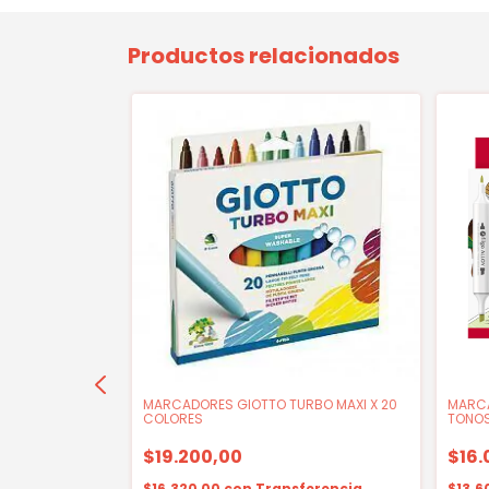
Productos relacionados
ARKANA TWIST
MARCADORES GIOTTO TURBO MAXI X 20
MARCA
COLORES
TONOS
$19.200,00
$16.
erencia
$16.320,00
con
Transferencia
$13.6