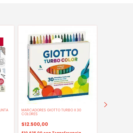
PUNTA
MARCADORES GIOTTO TURBO X 30
MARCADORES GI
COLORES
COLORES
$12.500,00
$4.400,00
$10.625,00
con
Transferencia