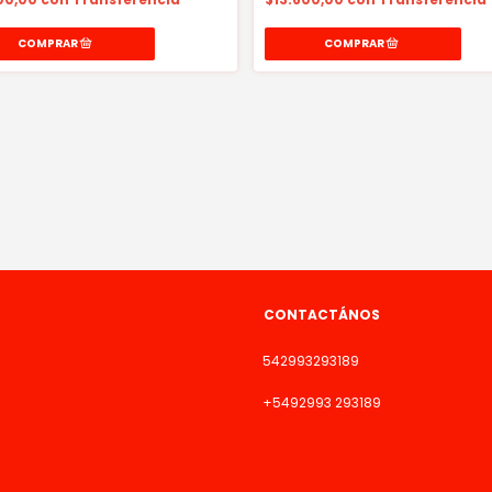
CONTACTÁNOS
542993293189
+5492993 293189