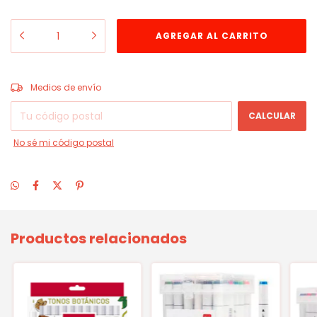
CAMBIAR CP
Entregas para el CP:
Medios de envío
CALCULAR
No sé mi código postal
Productos relacionados