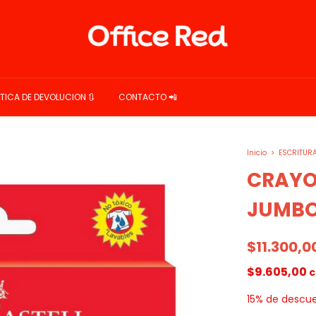
ITICA DE DEVOLUCION 🔃
CONTACTO 📲
Inicio
>
ESCRITUR
CRAYO
JUMBO
$11.300,0
$9.605,00
c
15% de descu