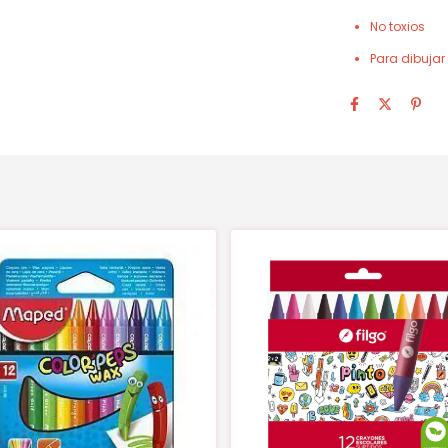
No toxios
Para dibujar