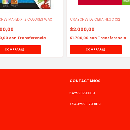
NES MAPED X 12 COLORES WAX
CRAYONES DE CERA FILGO X12
00,00
$2.000,00
70,00
con
Transferencia
$1.700,00
con
Transferencia
CONTACTÁNOS
542993293189
+5492993 293189