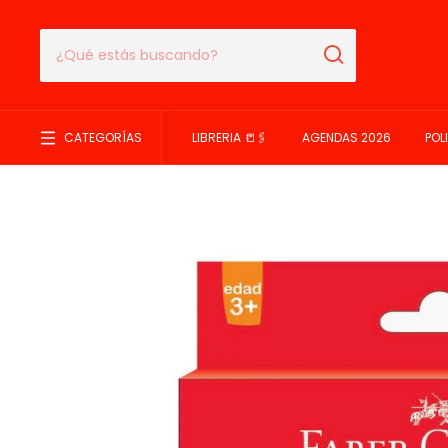
CATEGORÍAS
LIBRERIA 📒🖇️
AGENDAS 2026
POL