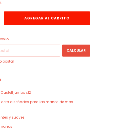
s
CAMBIAR CP
 CP:
envío
CALCULAR
o postal
n
Castell jumbo x12
 cera diseñados para las manos de mas
lantes y suaves
n manos