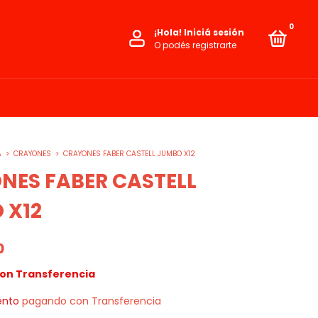
0
¡Hola!
Iniciá sesión
O podés registrarte
A
>
CRAYONES
>
CRAYONES FABER CASTELL JUMBO X12
NES FABER CASTELL
 X12
0
on
Transferencia
ento
pagando con Transferencia